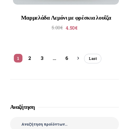
Μαρμελάδα Λεμόνι με φρέσκια λουΐζα
5.00
€
4.50
€
2
3
...
6
1
Last
Αναζήτηση