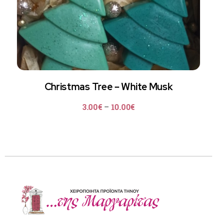
Christmas Tree – White Musk
3.00
€
–
10.00
€