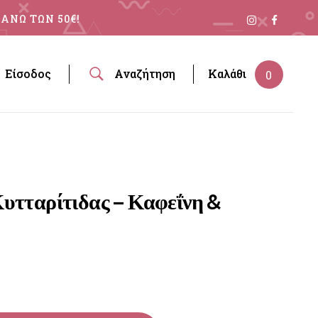
ΑΝΩ ΤΩΝ 50€!
Είσοδος
Αναζήτηση
Καλάθι
0
Κυτταρίτιδας – Καφεΐνη &