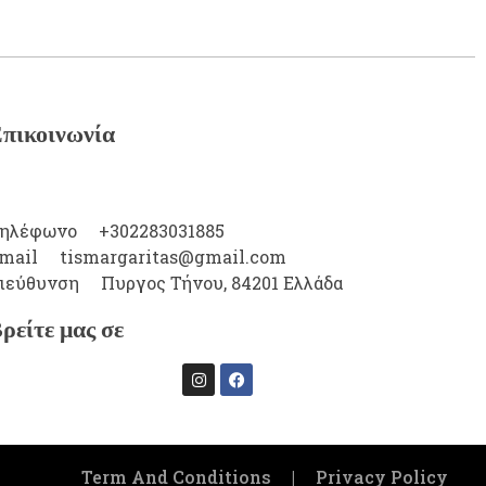
πικοινωνία
ηλέφωνο
+302283031885
mail
tismargaritas@gmail.com
ιεύθυνση
Πυργος Τήνου, 84201 Ελλάδα
ρείτε μας σε
Term And Conditions
|
Privacy Policy