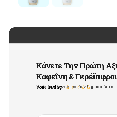
Κάνετε Την Πρώτη Αξιο
Καφεΐνη & Γκρέϊπφρο
Η ηλ. διεύθυνση σας δεν δημοσιεύεται.
Your Rating