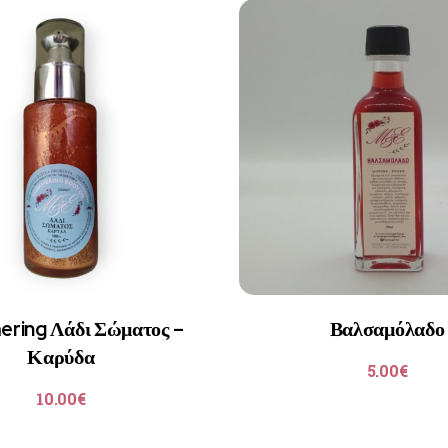
ring Λάδι Σώματος –
Βαλσαμόλαδο
Καρύδα
5.00
€
10.00
€