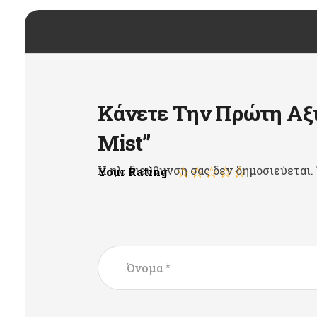
Κάνετε Την Πρώτη Αξι
Mist”
Η ηλ. διεύθυνση σας δεν δημοσιεύεται.
Your Rating
*
Όνομα