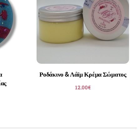
α
Ροδάκινο & Λάϊμ Κρέμα Σώματος
ας
12.00
€