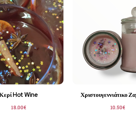
Κερί Hot Wine
Χριστουγεννιάτικο Ζ
18.00
€
10.50
€