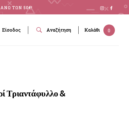
ΑΝΩ ΤΩΝ 50€!
Είσοδος
Αναζήτηση
Καλάθι
0
ί Τριαντάφυλλο &