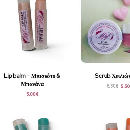
Lip balm – Μπισκότο &
Scrub Χειλιών
Μπανάνα
6.50
€
5.50
5.00
€