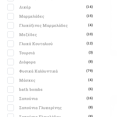
(14)
Λικέρ
(15)
Μαρμελάδες
(4)
Γλυκόξινες Μαρμελάδες
(10)
Μεζέδες
(12)
Γλυκά Κουταλιού
(3)
Τουρσιά
(8)
Διάφορα
(79)
Φυσικά Καλλυντικά
(4)
Μάσκες
(6)
bath bombs
(16)
Σαπούνια
(8)
Σαπούνια Γλυκερίνης
(8)
Σαπούνια Ελαιολάδου