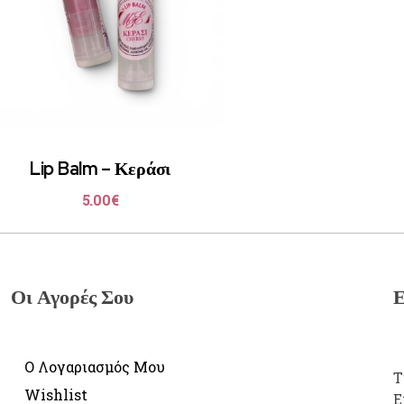
Lip Balm – Κεράσι
5.00
€
Οι Αγορές Σου
Ε
Ο Λογαριασμός Μου
Τ
Wishlist
E