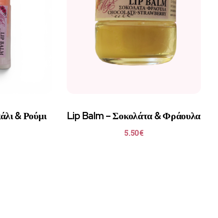
άλι & Ρούμι
Lip Balm – Σοκολάτα & Φράουλα
5.50
€