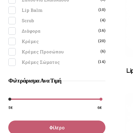
(10)
Lip Balm
(4)
Scrub
(16)
Διάφορα
(20)
Κρέμες
(6)
Κρέμες Προσώπου
(14)
Κρέμες Σώματος
Li
Φιλτράρισμα Ανα Τιμή
5€
6€
Φίλτρο