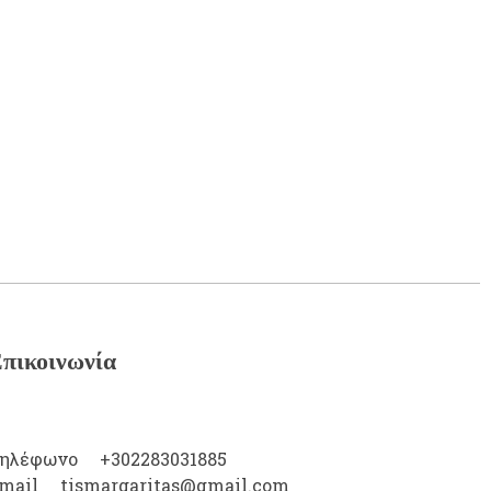
πικοινωνία
ηλέφωνο
+302283031885
mail
tismargaritas@gmail.com