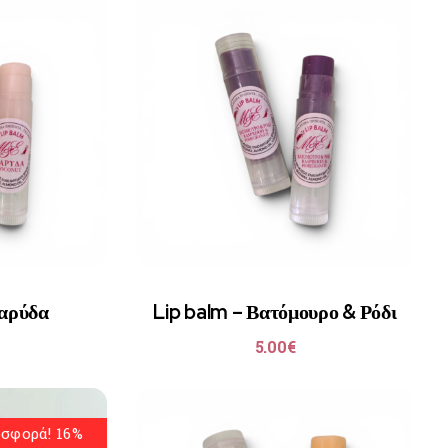
Καρύδα
Lip balm – Βατόμουρο & Ρόδι
5.00
€
σφορά! 16%