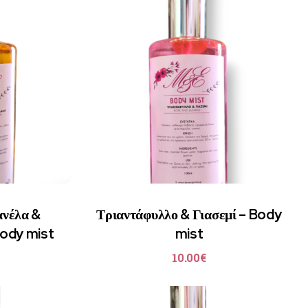
ανέλα &
Τριαντάφυλλο & Γιασεμί – Body
Body mist
mist
10.00
€