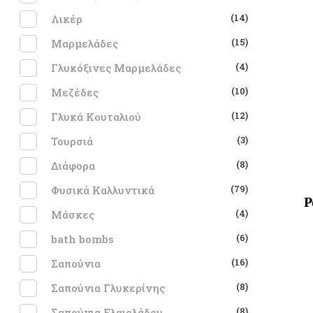
(14)
Λικέρ
(15)
Μαρμελάδες
(4)
Γλυκόξινες Μαρμελάδες
(10)
Μεζέδες
(12)
Γλυκά Κουταλιού
(3)
Τουρσιά
(8)
Διάφορα
(79)
Φυσικά Καλλυντικά
Ρ
(4)
Μάσκες
(6)
bath bombs
(16)
Σαπούνια
(8)
Σαπούνια Γλυκερίνης
(8)
Σαπούνια Ελαιολάδου