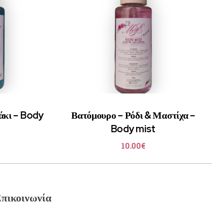
άκι – Body
Βατόμουρο – Ρόδι & Μαστίχα –
Body mist
10.00
€
πικοινωνία