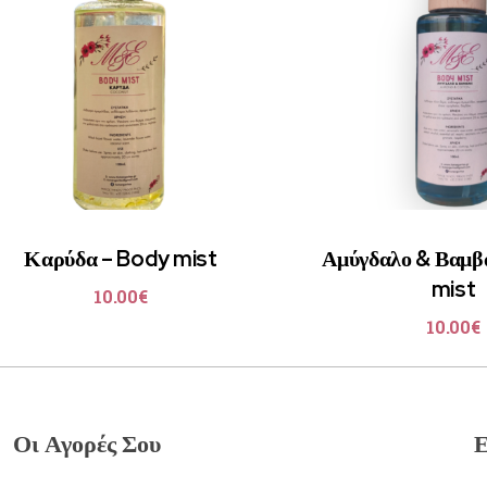
Καρύδα – Body mist
Αμύγδαλο & Βαμβ
mist
10.00
€
10.00
€
Οι Αγορές Σου
Ε