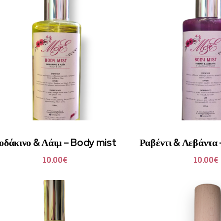
οδάκινο & Λάιμ – Body mist
Ραβέντι & Λεβάντα
10.00
€
10.00
€