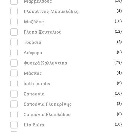
(15)
Μαρμελάδες
(4)
Γλυκόξινες Μαρμελάδες
(10)
Μεζέδες
(12)
Γλυκά Κουταλιού
(3)
Τουρσιά
(8)
Διάφορα
(79)
Φυσικά Καλλυντικά
(4)
Μάσκες
(6)
bath bombs
(16)
Σαπούνια
(8)
Σαπούνια Γλυκερίνης
(8)
Σαπούνια Ελαιολάδου
(10)
Lip Balm