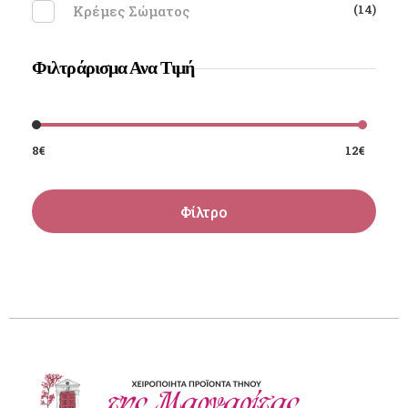
(14)
Κρέμες Σώματος
Φιλτράρισμα Ανα Τιμή
8€
12€
Φίλτρο