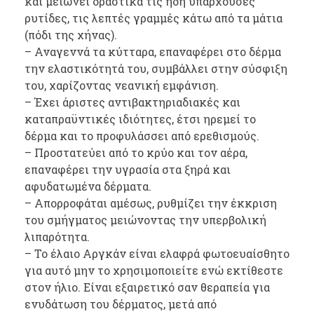
και μειώνει δραστικά τις ήδη υπάρχουσες
ρυτίδες, τις λεπτές γραμμές κάτω από τα μάτια
(πόδι της χήνας).
– Αναγεννά τα κύτταρα, επαναφέρει στο δέρμα
την ελαστικότητά του, συμβάλλει στην σύσφιξη
του, χαρίζοντας νεανική εμφάνιση.
– Έχει άριστες αντιβακτηριαδιακές και
καταπραϋντικές ιδιότητες, έτσι ηρεμεί το
δέρμα και το προφυλάσσει από ερεθισμούς.
– Προστατεύει από το κρύο και τον αέρα,
επαναφέρει την υγρασία στα ξηρά και
αφυδατωμένα δέρματα.
– Απορροφάται αμέσως, ρυθμίζει την έκκριση
του σμήγματος μειώνοντας την υπερβολική
λιπαρότητα.
– Το έλαιο Αργκάν είναι ελαφρά φωτοευαίσθητο
για αυτό μην το χρησιμοποιείτε ενώ εκτίθεστε
στον ήλιο. Είναι εξαιρετικό σαν θεραπεία για
ενυδάτωση του δέρματος, μετά από