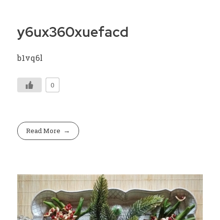
y6ux360xuefacd
b1vq6l
0
Read More