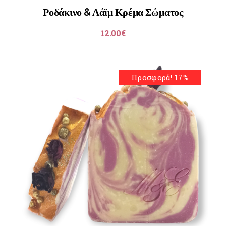
Ροδάκινο & Λάϊμ Κρέμα Σώματος
12.00
€
Προσφορά! 17%