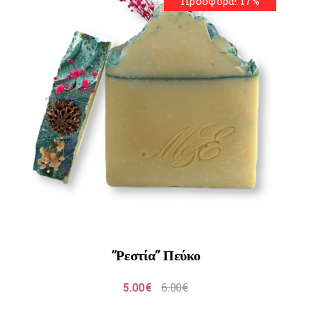
Προσφορά! 17%
“Ρεστία” Πεύκο
5.00
€
6.00
€