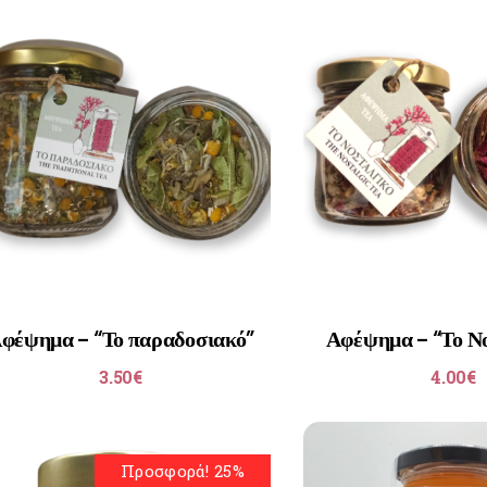
φέψημα – “Το παραδοσιακό”
Αφέψημα – “Το Ν
3.50
€
4.00
€
Προσφορά! 25%