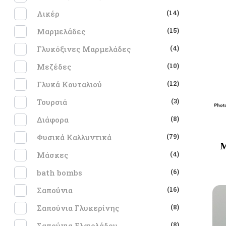
(14)
Λικέρ
(15)
Μαρμελάδες
(4)
Γλυκόξινες Μαρμελάδες
(10)
Μεζέδες
(12)
Γλυκά Κουταλιού
(3)
Τουρσιά
(8)
Διάφορα
(79)
Φυσικά Καλλυντικά
Μ
(4)
Μάσκες
(6)
bath bombs
(16)
Σαπούνια
(8)
Σαπούνια Γλυκερίνης
(8)
Σαπούνια Ελαιολάδου