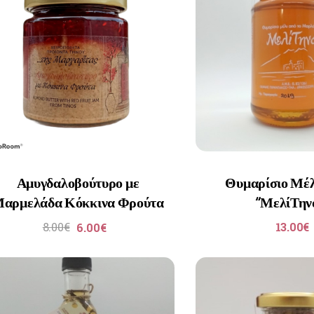
Αμυγδαλοβούτυρο με
Θυμαρίσιο Μέλ
αρμελάδα Κόκκινα Φρούτα
“ΜελίΤην
8.00
€
13.00
€
6.00
€