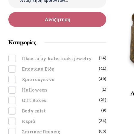
Αναζήτηση
Κατηγορίες
(14)
Πλεκτά by katerinaki jewelry
(41)
Εποχιακά Είδη
(40)
Χριστούγεννα
(1)
Halloween
Α
(21)
Gift Boxes
(9)
Body mist
(24)
Κεριά
(65)
Σπιτικές Γεύσεις