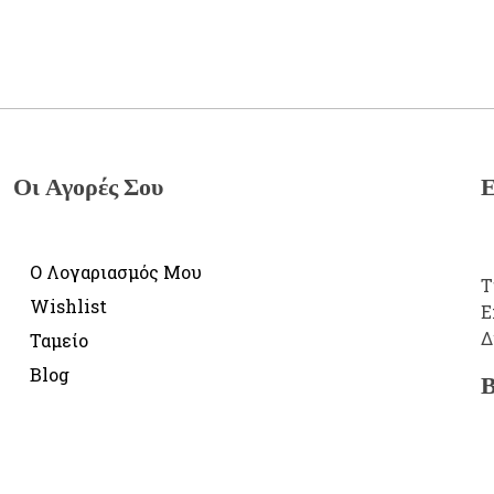
Οι Αγορές Σου
Ε
Ο Λογαριασμός Μου
Τ
Wishlist
E
Δ
Ταμείο
Blog
Β