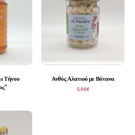
ι Τήνου
Ανθός Αλατιού με Βότανα
ος”
5.00
€